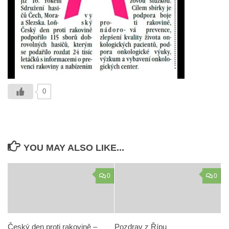
0
YOU MAY ALSO LIKE...
0
0
Český den proti rakovině –
Pozdrav z Řípu