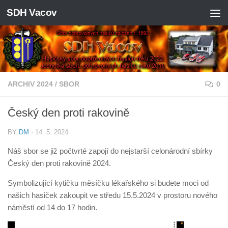
SDH Vacov
Skip to content
ARCHIV 2024
/
SBOR
0
Český den proti rakovině
BY
DM
·
14. 5. 2024
Náš sbor se již počtvrté zapojí do nejstarší celonárodní sbírky
Český den proti rakovině 2024.
Symbolizující kytičku měsíčku lékařského si budete moci od
našich hasiček zakoupit ve středu 15.5.2024 v prostoru nového
náměstí od 14 do 17 hodin.